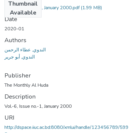
Thumbnail
Vol.-6, Issue no.-1, January 2000.pdf
(1.99 MB)
Available
Date
2020-01
Authors
الندوي, عطاء الرحمن
الندوي, أبو جرير
Publisher
The Monthly Al Huda
Description
Vol.-6, Issue no.-1, January 2000
URI
http://dspace.iiuc.ac.bd:8080/xmlui/handle/123456789/599