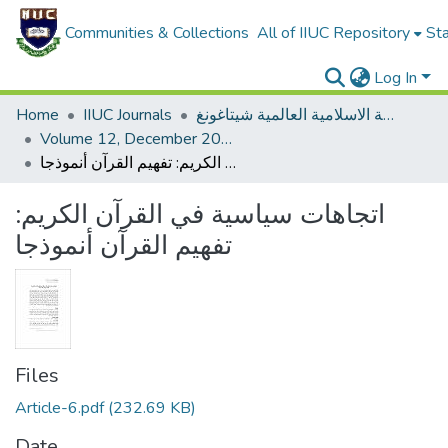
Communities & Collections
All of IIUC Repository
Sta
Log In
دراسات الجامعة الاسلامية العالمية شيتاغونغ (IIUC Dirasat/Studies)
IIUC Journals
Home
Volume 12, December 2016
اتجاھات سیاسیة في القرآن الكریم: تفھیم القرآن أنموذجا
اتجاھات سیاسیة في القرآن الكریم:
تفھیم القرآن أنموذجا
Files
Article-6.pdf
(232.69 KB)
Date