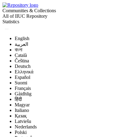
Communities & Collections
All of IIUC Repository
Statistics
English
العربية
বাংলা
Català
Čeština
Deutsch
Ελληνικά
Español
Suomi
Français
Gàidhlig
हिंदी
Magyar
Italiano
Қазақ
Latviešu
Nederlands
Polski